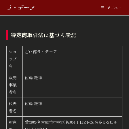
コ
ラ・デーア
メニュー
ン
テ
ン
ツ
特定商取引法に基づく表記
へ
ス
ショ
占い館ラ・デーア
キ
ップ
ッ
名
プ
販売
佐藤 雅祥
事業
者名
代表
佐藤 雅祥
者名
所在
愛知県名古屋市中村区名駅4丁目24-26名駅K-2ビル