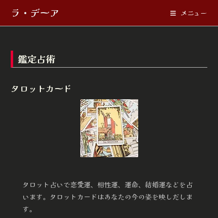
コ
ラ・デーア
メニュー
ン
テ
ン
ツ
鑑定占術
へ
ス
タロットカード
キ
ッ
プ
タロット占いで恋愛運、相性運、運命、結婚運などを占
います。タロットカードはあなたの今の姿を映しだしま
す。